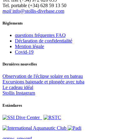
Tel. portable (+34) 628 59 13 50
mail
info@stollis-divebase.com
Règlements
questions fréquentes FAQ
Déclaration de confidentialité
Mention légale
Covid-19
Dernières nouvelles
Observation de l'éclipse solaire en bateau
Excursions baignade et plongée avec tuba
Le cadeau idéal
Stollis Instagram
Estándares
arrow_upward