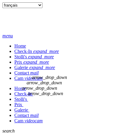
menu
Home
Check-In
expand_more
Stolli's
expand_more
Prix
expand_more
Galerie
expand_more
Contact
mail
arrow_drop_down
Cam
videocam
arrow_drop_down
arrow_drop_down
Home
arrow_drop_down
Check-In
Stolli's
Prix
Galerie
Contact
mail
Cam
videocam
search