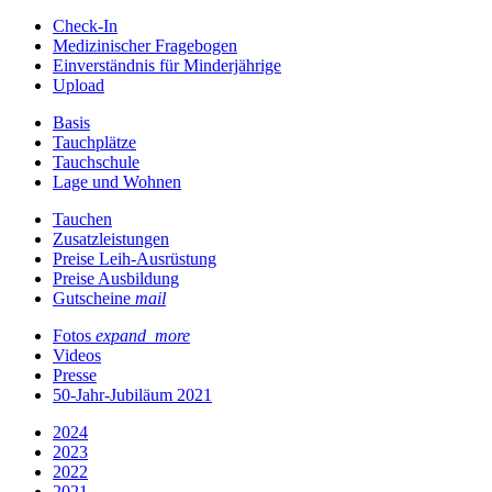
Check-In
Medizinischer Fragebogen
Einverständnis für Minderjährige
Upload
Basis
Tauchplätze
Tauchschule
Lage und Wohnen
Tauchen
Zusatzleistungen
Preise Leih-Ausrüstung
Preise Ausbildung
Gutscheine
mail
Fotos
expand_more
Videos
Presse
50-Jahr-Jubiläum 2021
2024
2023
2022
2021